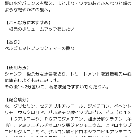
髪の水分バランスを整え、まとまり・ツヤのあるふんわりと絹の
ような軽やかさの髪へ。
【こんな方におすすめ】
・根元のボリュームアップをしたい
【香り】
ベルガモットブラックティーの香り
【使用方法】
シャンプー後余分な水気をきり、トリートメントを適量毛先中心
に塗布しよくもみこみます。
その後1〜2分置いて、ぬるま湯ですすいでください。
【配合成分】
水、グリセリン、セテアリルアルコール、ジメチコン、ベヘント
リモニウムクロリド、パルミチン酸イソプロピル、ビス（Ｃ１３
－１５アルコキシ）ＰＧアモジメチコン、加水分解ケラチン（羊
毛）、アミノエチルチオコハク酸ジアンモニウム、ヒドロキシプ
ロピルグルコナミド、グルコン酸ヒドロキシプロピルアンモニウ