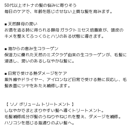
50代以上オトナの髪の悩みに寄りそう
毎日のケアで、年齢を感じさせない上質な髪を育みます。
■ 天然酵母の潤い
お酒を造る時に得られる酵母 ガラクトミセス培養液が、頭皮の
キメを整えてふっくらとハリのある状態に導きます。
■ 海からの恵み生コラーゲン
保湿力に優れた天然のミズクラゲ由来の生コラーゲンが、毛髪に
浸透し、潤いのあるしなやかな髪に。
■ 日常で受ける熱ダメージをケア
紫外線やドライヤー、アイロンなど日常で受ける熱に反応し、毛
髪表面にツヤをあたえ補修します。
【 ソノ ボリューム トリートメント 】
しなやかでまとまりやすい髪へ導くトリートメント。
毛髪補修成分が髪のうねりやねじれを整え、ダメージを補修。
ハリコシを感じる指通りのよい髪へ。