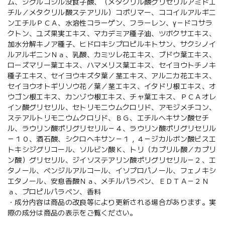
ム、ジグルコシル没食子酸、（メタクリル酸グリセリルアミドエ
チル／メタクリル酸ステアリル）コポリマー、ココイルアルギニ
ンエチルＰＣＡ、水溶性コラーゲン、フラーレン、γ－ドコサラ
クトン、ユズ果実エキス、マカデミア種子油、ツボクサエキス、
加水分解キノア種子、ヒドロキシプロピルキトサン、サクシノイ
ルアルギニンＮａ、乳酸、カミツレ花エキス、ブドウ葉エキス、
ローズマリー葉エキス、ハマメリス葉エキス、セイヨウトチノキ
種子エキス、セイヨウキズタ葉／茎エキス、アルニカ花エキス、
セイヨウオトギリソウ花／葉／茎エキス、イタドリ根エキス、オ
ウゴン根エキス、カンゾウ根エキス、チャ葉エキス、ＰＣＡオレ
イン酸グリセリル、セトリモニウムクロリド、アモジメチコン、
ステアルトリモニウムクロリド、ＢＧ、エチルヘキサン酸セチ
ル、ラウリン酸ポリグリセリル－４、ラウリン酸ポリグリセリル
－１０、酒石酸、シクロヘキサン－１，４－ジカルボン酸ビスエ
トキシジグリコール、ソルビン酸Ｋ、トリ（カプリル酸／カプリ
ン酸）グリセリル、ジイソステアリン酸ポリグリセリル－２、エ
タノール、ベンジルアルコール、イソプロパノール、フェノキシ
エタノール、安息香酸Ｎａ、メチルパラベン、ＥＤＴＡ－２Ｎ
ａ、プロピルパラベン、香料
・成分内容は商品の改良等により更新される場合があります。実
際の成分は商品の表示をご覧ください。