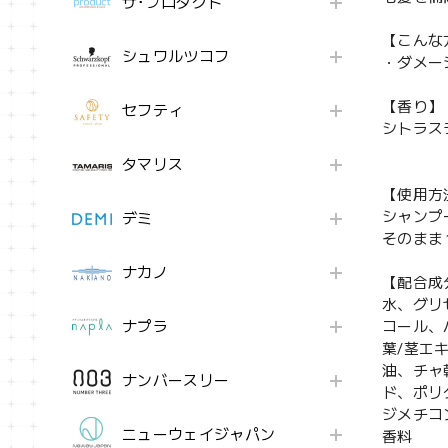
ザ･プロダクト
【こんな
シュワルツコフ
・ダメー
【香り】
セフティ
シトラス
タマリス
【使用方
シャンプ
デミ
そのまま
ナカノ
【配合成
水、グリ
ナプラ
コール、
葉/茎エ
油、チャ
ナンバースリー
ド、ポリ
ジメチコ
ニューウェイジャパン
香料