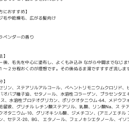
方におすすめ】
ジ毛や乾燥毛、広がる髪向け
ラベンダーの香り
法】
ー後、毛先を中心に塗布し、よくもみ込み ながら中間までなじま
１〜２分程おくのが理想です。その後ぬるま湯ですすすぎ流しま
分】
セリン、ステアリルアルコール、ベヘントリモニウムクロリド、
バオバブ種子油、セタノール、水溶性コラーゲン、プラセンタエキ
キス、水溶性プロテオグリカン、ポリクオタニウム-64、メドウ
乾留液、グリチル レチン酸ステアリル、乳酸、リン酸Na、ス 
クオタニウム-10、グリオキシル酸、ジメチコン、(アミノエチル
ン、セテス-20、BG、 エタノール、フェノキシエタノール、イ