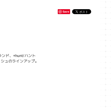
Save
ド、+hunt/ハント
ッシュのラインアップ。