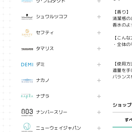
ザ･プロダクト
【香り】
シュワルツコフ
清潔感の
香水のよ
セフティ
【こんな
・全体の
タマリス
【使用方
デミ
適量を手
バランス
ナカノ
ナプラ
ショップ
ナンバースリー
す
ニューウェイジャパン