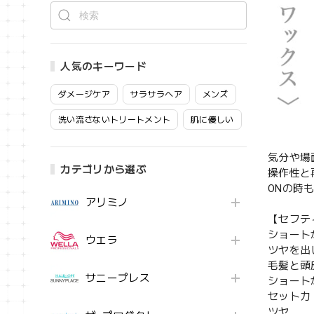
人気のキーワード
ダメージケア
サラサラヘア
メンズ
洗い流さないトリートメント
肌に優しい
気分や場
カテゴリから選ぶ
操作性と
ONの時
アリミノ
【セフティ
ショート
ウエラ
ツヤを出
毛髪と頭
サニープレス
ショート
セット力 
ツヤ ●