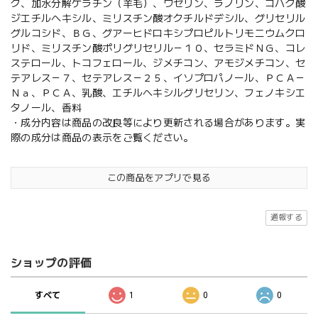
ク、加水分解ケラチン（羊毛）、ワセリン、ラノリン、コハク酸
ジエチルヘキシル、ミリスチン酸オクチルドデシル、グリセリル
グルコシド、ＢＧ、グアーヒドロキシプロピルトリモニウムクロ
リド、ミリスチン酸ポリグリセリル－１０、セラミドＮＧ、コレ
ステロール、トコフェロール、ジメチコン、アモジメチコン、セ
テアレス－７、セテアレス－２５、イソプロパノール、ＰＣＡ－
Ｎａ、ＰＣＡ、乳酸、エチルヘキシルグリセリン、フェノキシエ
タノール、香料
・成分内容は商品の改良等により更新される場合があります。実
際の成分は商品の表示をご覧ください。
この商品をアプリで見る
通報する
ショップの評価
すべて
1
0
0