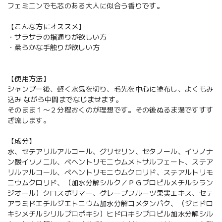
フェミニンでも芯のある大人に似合う香りです。
【こんな方にオススメ】
・サラサラの指通りが欲しい方
・柔らかな手触りが欲しい方
【使用方法】
シャンプー後、軽く水気を切り、毛先を中心に塗布し、よくもみ
込み ながら中間までなじませます。
そのまま１〜２分程おくのが理想です。その後ぬるま湯ですすす
ぎ流します。
【成分】
水、セテアリルアルコール、グリセリン、セタノール、イソノナ
ン酸イソノニル、ベヘントリモニウムメトサルフェート、ステア
リルアルコール、ベヘントリモニウムクロリド、ステアルトリモ
ニウムクロリド、（加水分解シルク／ＰＧプロピルメチルシラン
ジオール）クロスポリマー、グレープフルーツ果実エキス、セテ
アラミドエチルジエトニウム加水分解コメタンパク、（ジヒドロ
キシメチルシリルプロポキシ）ヒドロキシプロピル加水分解シル