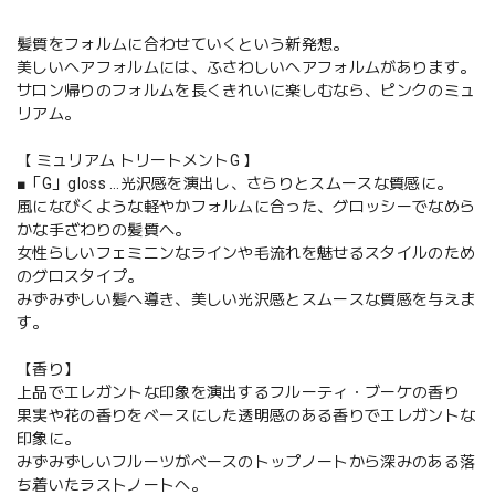
髪質をフォルムに合わせていくという新発想。
美しいヘアフォルムには、ふさわしいヘアフォルムがあります。
サロン帰りのフォルムを長くきれいに楽しむなら、ピンクのミュ
リアム。
【 ミュリアム トリートメントG 】
■「G」gloss …光沢感を演出し、さらりとスムースな質感に。
風になびくような軽やかフォルムに合った、グロッシーでなめら
かな手ざわりの髪質へ。
女性らしいフェミニンなラインや毛流れを魅せるスタイルのため
のグロスタイプ。
みずみずしい髪へ導き、美しい光沢感とスムースな質感を与えま
す。
【香り】
上品でエレガントな印象を演出するフルーティ・ブーケの香り
果実や花の香りをベースにした透明感のある香りでエレガントな
印象に。
みずみずしいフルーツがベースのトップノートから深みのある落
ち着いたラストノートへ。