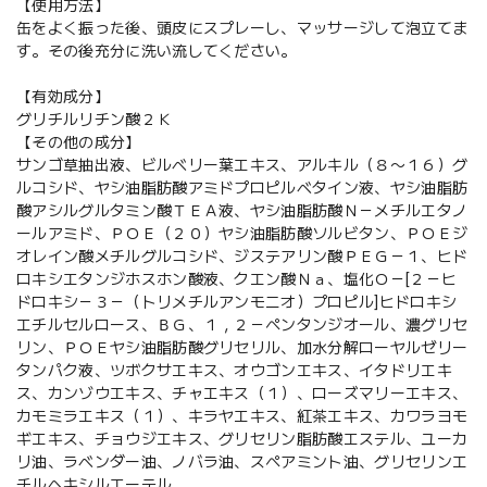
【使用方法】
缶をよく振った後、頭皮にスプレーし、マッサージして泡立てま
す。その後充分に洗い流してください。
【有効成分】
グリチルリチン酸２Ｋ
【その他の成分】
サンゴ草抽出液、ビルベリー葉エキス、アルキル（８〜１６）グ
ルコシド、ヤシ油脂肪酸アミドプロピルベタイン液、ヤシ油脂肪
酸アシルグルタミン酸ＴＥＡ液、ヤシ油脂肪酸Ｎ－メチルエタノ
ールアミド、ＰＯＥ（２０）ヤシ油脂肪酸ソルビタン、ＰＯＥジ
オレイン酸メチルグルコシド、ジステアリン酸ＰＥＧ－１、ヒド
ロキシエタンジホスホン酸液、クエン酸Ｎａ、塩化Ｏ－[２－ヒ
ドロキシ－３－（トリメチルアンモニオ）プロピル]ヒドロキシ
エチルセルロース、ＢＧ、１，２－ペンタンジオール、濃グリセ
リン、ＰＯＥヤシ油脂肪酸グリセリル、加水分解ローヤルゼリー
タンパク液、ツボクサエキス、オウゴンエキス、イタドリエキ
ス、カンゾウエキス、チャエキス（１）、ローズマリーエキス、
カモミラエキス（１）、キラヤエキス、紅茶エキス、カワラヨモ
ギエキス、チョウジエキス、グリセリン脂肪酸エステル、ユーカ
リ油、ラベンダー油、ノバラ油、スペアミント油、グリセリンエ
チルヘキシルエーテル