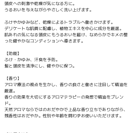
頭皮への刺激や乾燥が気になる方に。
うるおいを与えながらやさしく洗い上げます。
ふけやかゆみなど、乾燥によるトラブルへ働きかけます。
デリケートな肌質に配慮し、植物エキスを中心に成分を厳選。
肌あれの気になる頭皮にもうるおいを届け、なめらかでキメの整
った健やかなコンディションへ導きます。
【効能】
ふけ・かゆみ、汗臭を予防。
髪と頭皮を清浄にし、健やかに保つ。
【香り】
アロマ療法の視点を生かし、香りの良さと働きに注目して精油を
厳選。
香りの効果を大切にするアロマテラピーの発想で精油をブレン
ド。
天然アロマならではのおだやかで上品な香り立ちでありながら、
残香性はおだやか。性別や年齢を問わずお使いいただけます。