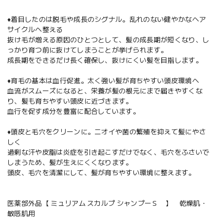
♦着目したのは脱毛や成長のシグナル。乱れのない健やかなヘア
サイクルへ整える
抜け毛が増える原因のひとつとして、髪の成長期が短くなり、し
っかり育つ前に抜けてしまうことが挙げられます。
成長期をできるだけ長く確保し、抜けにくい髪を目指します。
♦育毛の基本は血行促進。太く強い髪が育ちやすい頭皮環境へ
血流がスムーズになると、栄養が髪の根元にまで届きやすくな
り、髪も育ちやすい頭皮に近づきます。
血行を促す成分を豊富に配合しています。
♦頭皮と毛穴をクリーンに。ニオイや菌の繁殖を抑えて髪にやさ
しく
過剰な汗や皮脂は炎症を引き起こすだけでなく、毛穴をふさいで
しまうため、髪が生えにくくなります。
頭皮、毛穴を清潔にして、髪が育ちやすい環境に整えます。
医薬部外品【 ミュリアム スカルプ シャンプーＳ 】 乾燥肌・
敏感肌用