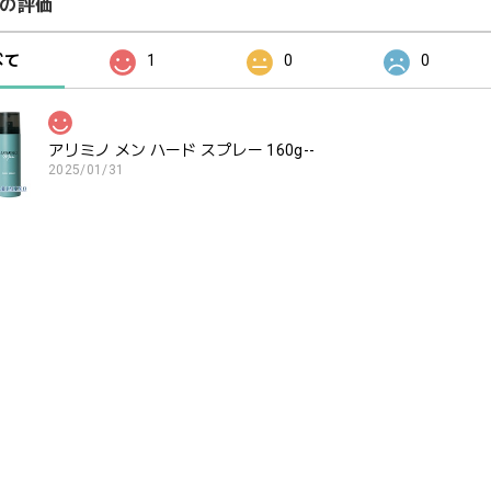
の評価
べて
1
0
0
アリミノ メン ハード スプレー 160g--
2025/01/31