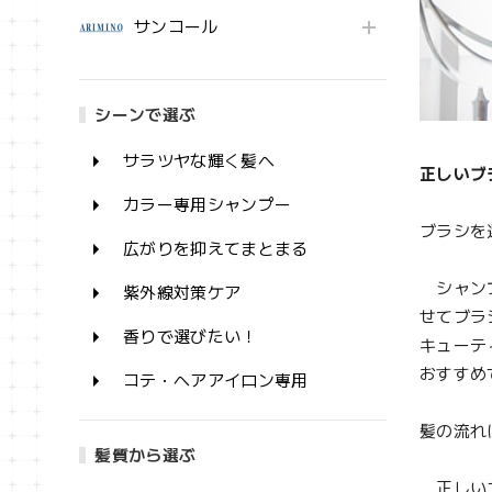
サンコール
シーンで選ぶ
サラツヤな輝く髪へ
正しいブ
カラー専用シャンプー
ブラシを
広がりを抑えてまとまる
シャンプ
紫外線対策ケア
せてブラ
香りで選びたい！
キューテ
おすすめ
コテ・ヘアアイロン専用
髪の流れ
髪質から選ぶ
正しいブ