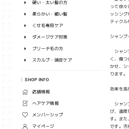
硬い・太い髪の方
って徐々
柔らかい・細い髪
ッシング
ティクル
くせ毛専用ケア
シャンプ
ダメージケア対策
ブリーチ毛の方
シャンプ
く、傷つ
スカルプ・頭皮ケア
かせ、シ
ります。
SHOP INFO
効果を高
店舗情報
ヘアケア情報
シャンプ
び、適度
メンバーシップ
す。また
マイページ
です。汚