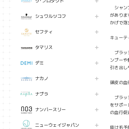
ザ･プロダクト
シャンプ
がありま
シュワルツコフ
かげで泡
セフティ
キューテ
タマリス
ブラッシ
ンプーや
デミ
引き出し
ナカノ
頭皮の血
ナプラ
ブラッシ
をサポー
ナンバースリー
の血行促
ニューウェイジャパン
抜け毛予