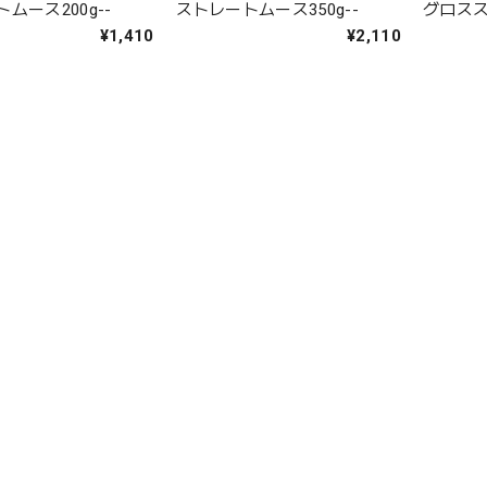
ムース200g--
ストレートムース350g--
グロススプ
¥1,410
¥2,110