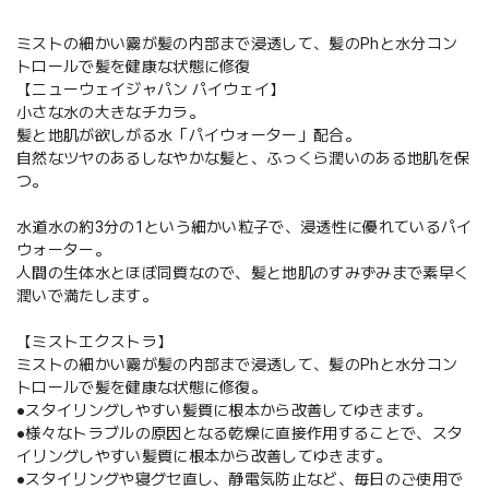
ミストの細かい霧が髪の内部まで浸透して、髪のPhと水分コン
トロールで髪を健康な状態に修復
【ニューウェイジャパン パイウェイ】
小さな水の大きなチカラ。
髪と地肌が欲しがる水「パイウォーター」配合。
自然なツヤのあるしなやかな髪と、ふっくら潤いのある地肌を保
つ。
水道水の約3分の1という細かい粒子で、浸透性に優れているパイ
ウォーター。
人間の生体水とほぼ同質なので、髪と地肌のすみずみまで素早く
潤いで満たします。
【ミストエクストラ】
ミストの細かい霧が髪の内部まで浸透して、髪のPhと水分コン
トロールで髪を健康な状態に修復。
●スタイリングしやすい髪質に根本から改善してゆきます。
●様々なトラブルの原因となる乾燥に直接作用することで、スタ
イリングしやすい髪質に根本から改善してゆきます。
●スタイリングや寝グセ直し、静電気防止など、毎日のご使用で