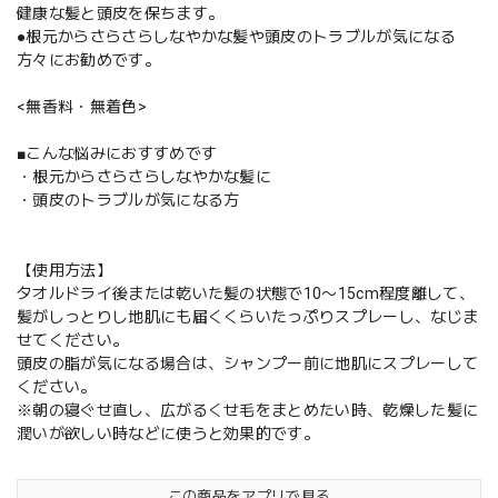
健康な髪と頭皮を保ちます。
●根元からさらさらしなやかな髪や頭皮のトラブルが気になる
方々にお勧めです。
<無香料・無着色>
■こんな悩みにおすすめです
・根元からさらさらしなやかな髪に
・頭皮のトラブルが気になる方
【使用方法】
タオルドライ後または乾いた髪の状態で10〜15cm程度離して、
髪がしっとりし地肌にも届くくらいたっぷりスプレーし、なじま
せてください。
頭皮の脂が気になる場合は、シャンプー前に地肌にスプレーして
ください。
※朝の寝ぐせ直し、広がるくせ毛をまとめたい時、乾燥した髪に
潤いが欲しい時などに使うと効果的です。
この商品をアプリで見る