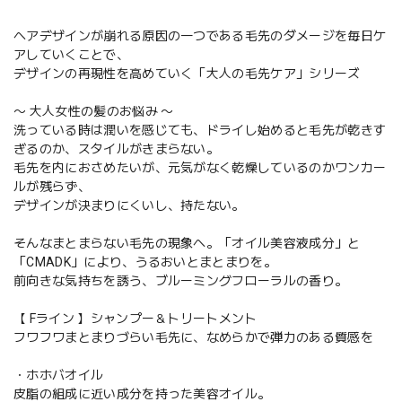
ヘアデザインが崩れる原因の一つである毛先のダメージを毎日ケ
アしていくことで、
デザインの再現性を高めていく「大人の毛先ケア」シリーズ
〜 大人女性の髪のお悩み 〜
洗っている時は潤いを感じても、ドライし始めると毛先が乾きす
ぎるのか、スタイルがきまらない。
毛先を内におさめたいが、元気がなく乾燥しているのかワンカー
ルが残らず、
デザインが決まりにくいし、持たない。
そんなまとまらない毛先の現象へ。「オイル美容液成分」と
「CMADK」により、うるおいとまとまりを。
前向きな気持ちを誘う、ブルーミングフローラルの香り。
【 Fライン 】シャンプー＆トリートメント
フワフワまとまりづらい毛先に、なめらかで弾力のある質感を
・ホホバオイル
皮脂の組成に近い成分を持った美容オイル。