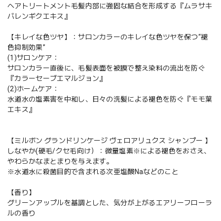
ヘアトリートメント毛髪内部に強固な結合を形成する『ムラサキ
バレンギクエキス』
【キレイな色ツヤ】：サロンカラーのキレイな色ツヤを保つ“褪
色抑制効果”
(1)サロンケア：
サロンカラー直後に、毛髪表面を被膜で整え染料の流出を防ぐ
『カラーセーブエマルジョン』
(2)ホームケア：
水道水の塩素害を中和し、日々の洗髪による褪色を防ぐ『モモ葉
エキス』
【ミルボン グランドリンケージ ヴェロアリュクス シャンプー 】
しなやか(硬毛/クセ毛向け）：微量塩素※による褪色をおさえ、
やわらかなまとまりを与えます。
※水道水に殺菌目的で含まれる次亜塩酸Naなどのこと
【香り】
グリーンアップルを基調とした、気分が上がるエアリーフローラ
ルの香り