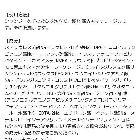
【使用方法】
シャンプーを手のひらで泡立て、髪と 頭皮をマッサージしま
す。その後流し ます。
【成分】
水・ラウレス硫酸Na・ラウレス-11酢酸Na・DPG・ ココイルリン
ゴアミノ酸Na・ココアンホ酢酸Na・イソステアラミドプロピル
ベタイン・コカミドメチルMEA・ラウラミドプロピルベタイン・
モモ葉エキス・水溶性コラーゲン・ジラウロイルグルタミン酸リ
シンNa・ホホバワックスPEG-80・ラウロイルシルクアミノ酸
Na・デシルグルコシド・コカミドプロピルベタイン・グリチル
リチン酸2K・サクシニルグリチルレチン酸2Na・ポリクオタニウ
ム-10・グリセリン・BG・塩化Na・酢酸Na・クエン酸・酢酸・
(アミノエチルアミノプロピルメチコン/ジメチコン)コポリマー・
セテアレス-13・セテアレス-7・ヘキシレングリコール・エタノ
ール・水酸化K・EDTA-2Na・エチドロン酸・ペンテト酸5Na・メ
チルクロロイソチアゾリノン・メチルイソチアゾリノン・香料
成分内容は商品の改良等により更新される場合があります。実際
の成分は商品の表示をご覧ください。
#カラー専用シャンプー