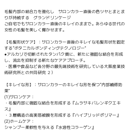
毛髪内部の結合力を強化し サロンカラー直後の色ツヤとまとま
りが持続する グランドリンケージ
ご自宅でもサロンカラー直後のキレイのままで。あらゆる世代の
女性の毛髪を美しく輝かせます。
【毛髪形状ケア】：サロンカラー直後のキレイな毛髪形状を固定
する“ボタニカルボンディングテクノロジー”
●アルカリで切断されたタンパク質に、新たに強固な結合を形成
し、流出を抑制する新たなケアアプローチ。
・医療や食品など各分野の最先端技術を研究している大阪産業技
術研究所との共同研究 ２）
【キレイな形】：サロンカラーのキレイな形を保つ“内部補修効
果”
(1)サロンケア：
・毛髪内部に強固な結合を形成する『ムラサキバレンギクエキ
ス』
・３層構造の高実感被膜を形成する『ハイブリッドポリマー』
(2)ホームケア：
シャンプー柔軟性を与える『水溶性コラーゲン』