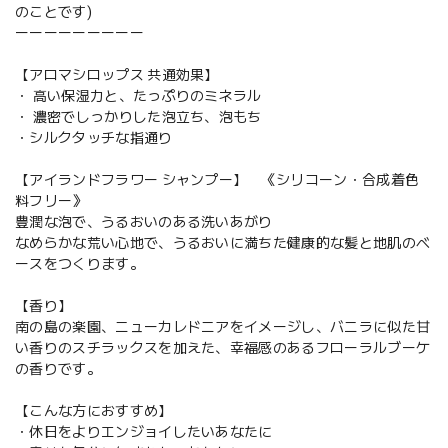
のことです)
ーーーーーーーーー
【アロマシロップス 共通効果】
・ 高い保湿力と、たっぷりのミネラル
・ 濃密でしっかりした泡立ち、泡もち
・シルクタッチな指通り
【アイランドフラワー シャンプー】 《シリコーン・合成着色
料フリー》
豊潤な泡で、うるおいのある洗いあがり
なめらかな荒い心地で、うるおいに満ちた健康的な髪と地肌のベ
ースをつくります。
【香り】
南の島の楽園、ニューカレドニアをイメージし、バニラに似た甘
い香りのスチラックスを加えた、幸福感のあるフローラルブーケ
の香りです。
【こんな方におすすめ】
・休日をよりエンジョイしたいあなたに