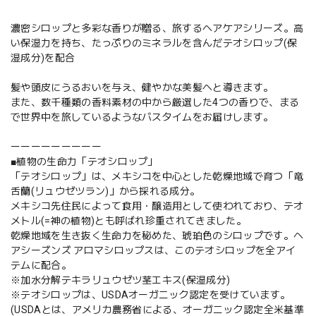
濃密シロップと多彩な香りが贈る、旅するヘアケアシリーズ。高
い保湿力を持ち、たっぷりのミネラルを含んだテオシロップ(保
湿成分)を配合
髪や頭皮にうるおいを与え、健やかな美髪へと導きます。
また、数千種類の香料素材の中から厳選した4つの香りで、まる
で世界中を旅しているようなバスタイムをお届けします。
ーーーーーーーーー
■植物の生命力「テオシロップ」
「テオシロップ」は、メキシコを中心とした乾燥地域で育つ「竜
舌蘭(リュウゼツラン)」から採れる成分。
メキシコ先住民によって食用・醸造用として使われており、テオ
メトル(=神の植物)とも呼ばれ珍重されてきました。
乾燥地域を生き抜く生命力を秘めた、琥珀色のシロップです。ヘ
アシーズンズ アロマシロップスは、このテオシロップを全アイ
テムに配合。
※加水分解テキラリュウゼツ茎エキス(保湿成分)
※テオシロップは、USDAオーガニック認定を受けています。
(USDAとは、アメリカ農務省による、オーガニック認定全米基準