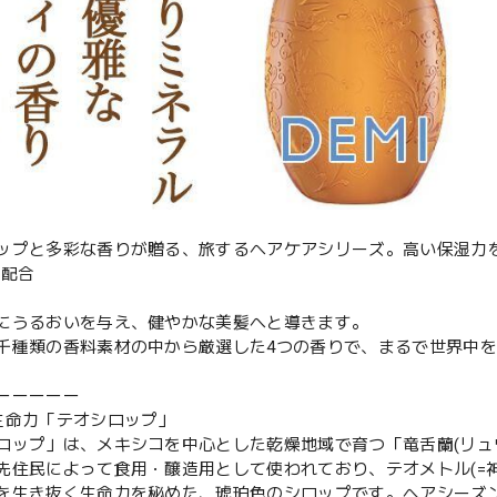
ップと多彩な香りが贈る、旅するヘアケアシリーズ。高い保湿力
を配合
にうるおいを与え、健やかな美髪へと導きます。
千種類の香料素材の中から厳選した4つの香りで、まるで世界中
ーーーーー
生命力「テオシロップ」
ロップ」は、メキシコを中心とした乾燥地域で育つ「竜舌蘭(リュ
先住民によって食用・醸造用として使われており、テオメトル(=
を生き抜く生命力を秘めた、琥珀色のシロップです。ヘアシーズ