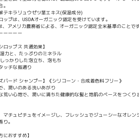
合。
解テキラリュウゼツ茎エキス(保湿成分)
ロップは、USDAオーガニック認定を受けています。
Aとは、アメリカ農務省による、オーガニック認定全米基準のことです
ーーーーー
シロップス 共通効果】
保湿力と、たっぷりのミネラル
でしっかりした泡立ち、泡もち
タッチな指通り
ズバード シャンプー】《シリコーン・合成着色料フリー》
で、潤いのある洗いあがり
な荒い心地で、潤いに満ちた健康的な髪と地肌のベースをつくり
、マチュピチュをイメージし、フレッシュでジューシーなオレン
香り。
方におすすめ】