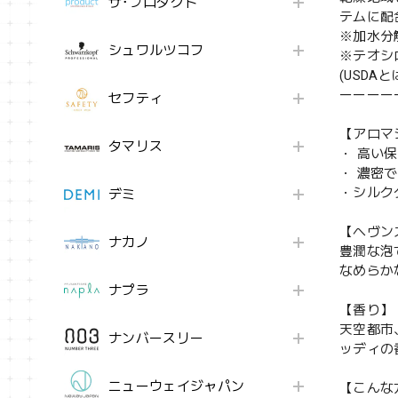
ザ･プロダクト
テムに配
※加水分
シュワルツコフ
※テオシ
(USD
ーーーー
セフティ
【アロマ
タマリス
・ 高い
・ 濃密
・シルク
デミ
【ヘヴン
ナカノ
豊潤な泡
なめらか
ナプラ
【香り】
天空都市
ナンバースリー
ッディの
ニューウェイジャパン
【こんな