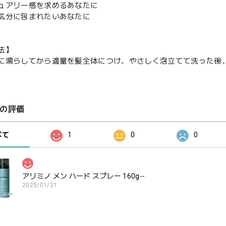
ュアリー感を求めるあなたに
気分に包まれたいあなたに
法】
に濡らしてから適量を髪全体につけ、やさしく泡立てて洗った後
の評価
べて
1
0
0
アリミノ メン ハード スプレー 160g--
2025/01/31