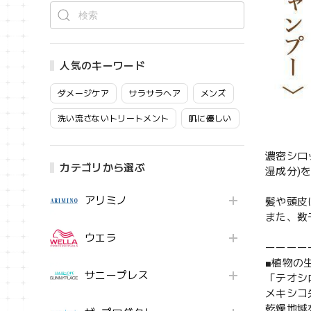
人気のキーワード
ダメージケア
サラサラヘア
メンズ
洗い流さないトリートメント
肌に優しい
濃密シロ
カテゴリから選ぶ
湿成分)
アリミノ
髪や頭皮
また、数
ウエラ
ーーーー
■植物の
サニープレス
「テオシ
メキシコ
乾燥地域