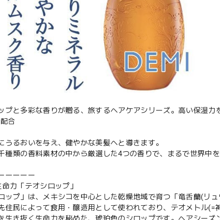
ップと多彩な香りが贈る、旅するヘアケアシリーズ。高い保湿力
を配合
にうるおいを与え、健やかな美髪へと導きます。
千種類の香料素材の中から厳選した4つの香りで、まるで世界中
ーーーーー
生命力「テオシロップ」
ロップ」は、メキシコを中心とした乾燥地域で育つ「竜舌蘭(リュ
先住民によって食用・醸造用として使われており、テオメトル(=
を生き抜く生命力を秘めた、琥珀色のシロップです。ヘアシーズ