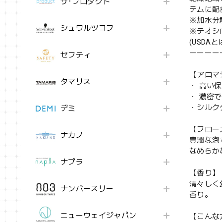
ザ･プロダクト
テムに配
※加水分
シュワルツコフ
※テオシ
(USD
ーーーー
セフティ
【アロマ
タマリス
・ 高い
・ 濃密
・シルク
デミ
【フロー
ナカノ
豊潤な泡
なめらか
ナプラ
【香り】
清々しく
ナンバースリー
香り。
ニューウェイジャパン
【こんな