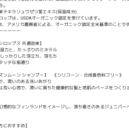
合。
解テキラリュウゼツ茎エキス(保湿成分)
ロップは、USDAオーガニック認定を受けています。
Aとは、アメリカ農務省による、オーガニック認定全米基準のことです
ーーーーー
シロップス 共通効果】
保湿力と、たっぷりのミネラル
でしっかりした泡立ち、泡もち
タッチな指通り
ズンムーン シャンプー】 《シリコーン・合成着色料フリー》
で、潤いのある洗いあがり
な荒い心地で、潤いに満ちた健康的な髪と地肌のベースをつくり
幻想的なフィンランドをイメージし、落ち着きのあるジュニパー
方におすすめ】