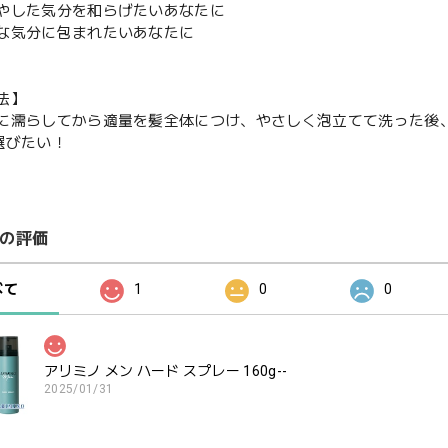
やした気分を和らげたいあなたに
な気分に包まれたいあなたに
法】
に濡らしてから適量を髪全体につけ、やさしく泡立てて洗った後
選びたい！
の評価
べて
1
0
0
アリミノ メン ハード スプレー 160g--
2025/01/31