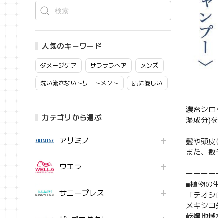
人気のキーワード
ダメージケア
サラサラヘア
メンズ
洗い流さないトリートメント
肌に優しい
濃密シロ
カテゴリから選ぶ
湿成分)
アリミノ
髪や頭皮
また、数
ウエラ
ーーーー
■植物の
サニープレス
「テオシ
メキシコ
乾燥地域