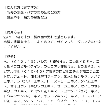
【こんな方におすすめ】
・毛髪の乾燥・パサつきが気になる方
・頭皮や手・指先が敏感な方
【使用方法】
温かいお湯で十分に髪表面の汚れを落とします。
毛髪に適量を塗布し、よく泡立て、軽くマッサージした後洗い流
してください。
【成分】
水、（Ｃ１２，１３）パレス−３硫酸Ｎａ、コカミドＤＥＡ、コ
カミドプロピルベタイン、ラウロアン酢酸Ｎａ、セラミド２、イ
ソアルキル（Ｃ１０−４０）アミドプロピルエチルジモニウムエ
トサルフェート、加水分解コラーゲン、加水分解シルク、ノバラ
エキス、ラベンダーエキス、ローズマリーエキス、タイムエキ
ス、セイヨウノコギリソウエキス、セージエキス、セイヨウオト
ギリソウエキス、カミツレ花エキス、フユボタイジュ花エキス、
トウキンセンカ花エキス、ヤグルマギク花エキス、ローマカミツ
レ花エキス、クオタニウムー１８、クオタニウムー３３、コレス