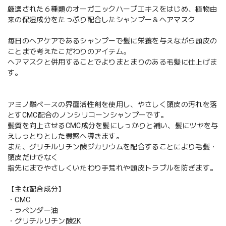
厳選された６種類のオーガニックハーブエキスをはじめ、植物由
来の保湿成分をたっぷり配合したシャンプー＆ヘアマスク
毎日のヘアケアであるシャンプーで髪に栄養を与えながら頭皮の
ことまで考えたこだわりのアイテム。
ヘアマスクと併用することでよりまとまりのある毛髪に仕上げま
す。
アミノ酸ベースの界面活性剤を使用し、やさしく頭皮の汚れを落
とすCMC配合のノンシリコーンシャンプーです。
髪質を向上させるCMC成分を髪にしっかりと補い、髪にツヤを与
えしっとりとした質感へ導きます。
また、グリチルリチン酸ジカリウムを配合することにより毛髪・
頭皮だけでなく
指先にまでやさしくいたわり手荒れや頭皮トラブルを防ぎます。
【主な配合成分】
・CMC
・ラベンダー油
・グリチルリチン酸2K